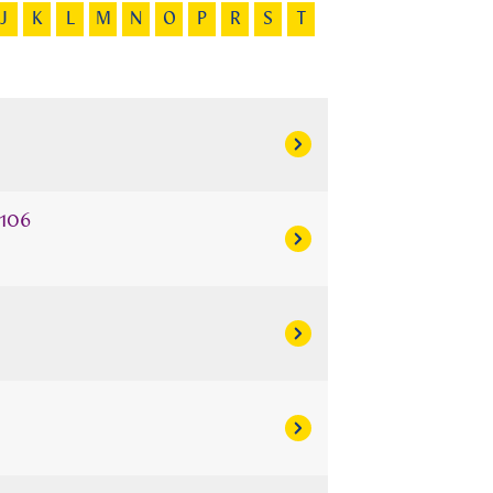
J
K
L
M
N
O
P
R
S
T
J106