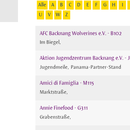
Alle
A
B
C
D
E
F
G
H
I
U
V
W
Z
AFC Backnang Wolverines e.V. - B102
Im Biegel
Aktion Jugendzentrum Backnang e.V. - 
Jugendmeile
Panama-Partner-Stand
Amici di Famiglia - M115
Marktstraße
Annie Finefood - G311
Grabenstraße