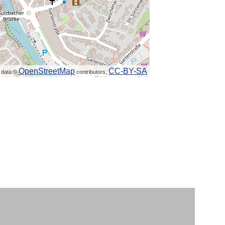
OpenStreetMap
CC-BY-SA
 data ©
contributors,