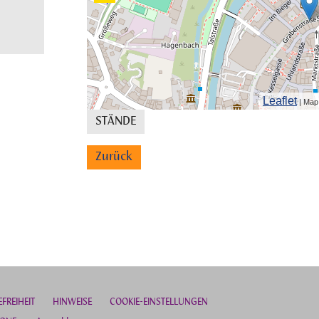
Leaflet
| Map
STÄNDE
Zurück
EFREIHEIT
H
INWEISE
COOKIE-EINSTELLUNGEN