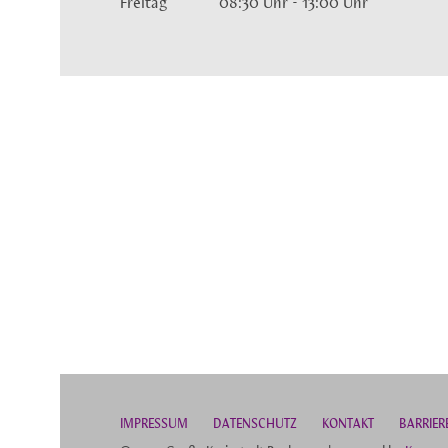
Freitag
08:30 Uhr
-
13:00 Uhr
I
MPRESSUM
DATENSCHUTZ
KONTAKT
B
ARRIER